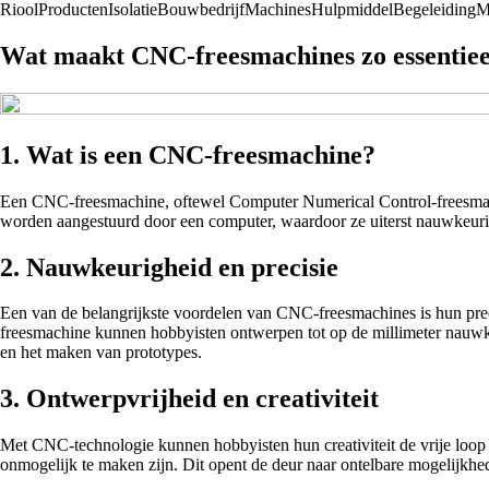
Riool
Producten
Isolatie
Bouwbedrijf
Machines
Hulpmiddel
Begeleiding
M
Wat maakt CNC-freesmachines zo essentiee
1. Wat is een CNC-freesmachine?
Een CNC-freesmachine, oftewel Computer Numerical Control-freesmachi
worden aangestuurd door een computer, waardoor ze uiterst nauwkeurig 
2. Nauwkeurigheid en precisie
Een van de belangrijkste voordelen van CNC-freesmachines is hun prec
freesmachine kunnen hobbyisten ontwerpen tot op de millimeter nauwkeu
en het maken van prototypes.
3. Ontwerpvrijheid en creativiteit
Met CNC-technologie kunnen hobbyisten hun creativiteit de vrije loop
onmogelijk te maken zijn. Dit opent de deur naar ontelbare mogelijkh