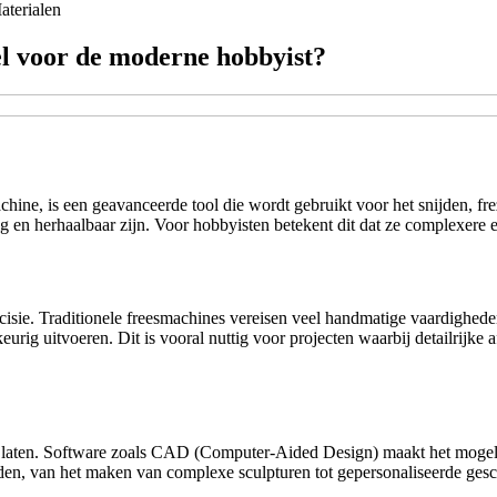
aterialen
l voor de moderne hobbyist?
ne, is een geavanceerde tool die wordt gebruikt voor het snijden, fr
en herhaalbaar zijn. Voor hobbyisten betekent dit dat ze complexere en
isie. Traditionele freesmachines vereisen veel handmatige vaardighed
rig uitvoeren. Dit is vooral nuttig voor projecten waarbij detailrijke
 laten. Software zoals CAD (Computer-Aided Design) maakt het mogelij
eden, van het maken van complexe sculpturen tot gepersonaliseerde ges