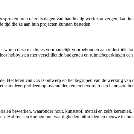
 gesproken uren of zelfs dagen van handmatig werk zou vergen, kan in
de tijd die ze aan hun projecten kunnen besteden.
 waren deze machines voornamelijk voorbehouden aan industriële toepa
aardoor hobbyisten met verschillende budgetten en ruimtebeperkingen 
e. Het leren van CAD-ontwerp en het begrijpen van de werking van de
Het stimuleert probleemoplossend denken en bevordert een hands-on ben
ialen bewerken, waaronder hout, kunststof, metaal en zelfs keramiek. 
rken. Hobbyisten kunnen hun vaardigheden uitbreiden en nieuwe technie