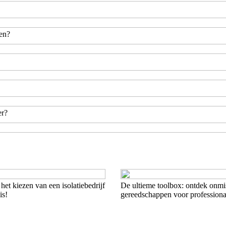
en?
er?
t kiezen van een isolatiebedrijf
De ultieme toolbox: ontdek onmi
is!
gereedschappen voor professiona