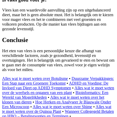
Vlees kan een waardevolle aanvulling zijn op een uitgebalanceerd
dieet, maar het is geen absolute must. Het is belangrijk om te kiezen
voor mager vlees en het te combineren met veel groenten en
volkoren producten. Op die manier kan vlees bijdragen aan een
gezonde levensstijl.
Conclusie
Het eten van vlees is een persoonlijke keuze die afhangt van
verschillende factoren, zoals je gezondheid, levensstijl en
overtuigingen. Het is belangrijk om gevarieerd te eten en bewust om
te gaan met de consumptie van vlees, zowel voor je eigen welzijn
als voor het milieu.
Alles wat je moet weten over Botulisme
•
Duurzame Verpakkingen:
Een Stap naar een Groenere Toekomst
•
ADHD en Voeding: De
Invloed van Dieet op ADHD Symptomen
•
Alles wat je moet weten
over de weefsels en organen van een plant
•
Bioinformatics: Een
Wereld van Mogelijkheden
•
Alles wat je moet weten over het
klonen van dieren
•
Hoe Herken en Analyseer Je Blauwalg Onder
Een Microscoop
•
Alles wat je moet weten over Shime
•
Alles wat
je moet weten over de Quinoa Plant
•
Wanneer Collegegeld Betalen
op HBO – Betalingsopties en Termijnen
•