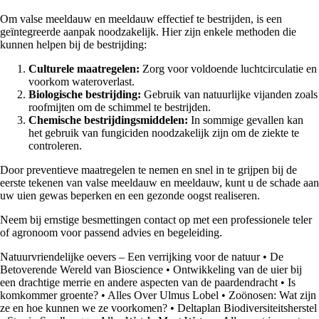
Om valse meeldauw en meeldauw effectief te bestrijden, is een
geïntegreerde aanpak noodzakelijk. Hier zijn enkele methoden die
kunnen helpen bij de bestrijding:
Culturele maatregelen:
Zorg voor voldoende luchtcirculatie en
voorkom wateroverlast.
Biologische bestrijding:
Gebruik van natuurlijke vijanden zoals
roofmijten om de schimmel te bestrijden.
Chemische bestrijdingsmiddelen:
In sommige gevallen kan
het gebruik van fungiciden noodzakelijk zijn om de ziekte te
controleren.
Door preventieve maatregelen te nemen en snel in te grijpen bij de
eerste tekenen van valse meeldauw en meeldauw, kunt u de schade aan
uw uien gewas beperken en een gezonde oogst realiseren.
Neem bij ernstige besmettingen contact op met een professionele teler
of agronoom voor passend advies en begeleiding.
Natuurvriendelijke oevers – Een verrijking voor de natuur
•
De
Betoverende Wereld van Bioscience
•
Ontwikkeling van de uier bij
een drachtige merrie en andere aspecten van de paardendracht
•
Is
komkommer groente?
•
Alles Over Ulmus Lobel
•
Zoönosen: Wat zijn
ze en hoe kunnen we ze voorkomen?
•
Deltaplan Biodiversiteitsherstel