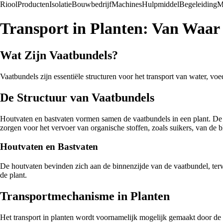
Riool
Producten
Isolatie
Bouwbedrijf
Machines
Hulpmiddel
Begeleiding
M
Transport in Planten: Van Waar
Wat Zijn Vaatbundels?
Vaatbundels zijn essentiële structuren voor het transport van water, vo
De Structuur van Vaatbundels
Houtvaten en bastvaten vormen samen de vaatbundels in een plant. De ho
zorgen voor het vervoer van organische stoffen, zoals suikers, van de b
Houtvaten en Bastvaten
De houtvaten bevinden zich aan de binnenzijde van de vaatbundel, terwi
de plant.
Transportmechanisme in Planten
Het transport in planten wordt voornamelijk mogelijk gemaakt door de 