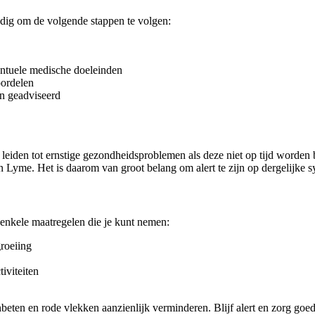
andig om de volgende stappen te volgen:
entuele medische doeleinden
oordelen
n geadviseerd
den tot ernstige gezondheidsproblemen als deze niet op tijd worden be
n Lyme. Het is daarom van groot belang om alert te zijn op dergelijke
enkele maatregelen die je kunt nemen:
roeiing
iviteiten
beten en rode vlekken aanzienlijk verminderen. Blijf alert en zorg goed