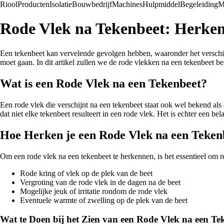
Riool
Producten
Isolatie
Bouwbedrijf
Machines
Hulpmiddel
Begeleiding
M
Rode Vlek na Tekenbeet: Herke
Een tekenbeet kan vervelende gevolgen hebben, waaronder het verschij
moet gaan. In dit artikel zullen we de rode vlekken na een tekenbeet 
Wat is een Rode Vlek na een Tekenbeet?
Een rode vlek die verschijnt na een tekenbeet staat ook wel bekend als
dat niet elke tekenbeet resulteert in een rode vlek. Het is echter een b
Hoe Herken je een Rode Vlek na een Teken
Om een rode vlek na een tekenbeet te herkennen, is het essentieel om r
Rode kring of vlek op de plek van de beet
Vergroting van de rode vlek in de dagen na de beet
Mogelijke jeuk of irritatie rondom de rode vlek
Eventuele warmte of zwelling op de plek van de beet
Wat te Doen bij het Zien van een Rode Vlek na een Te