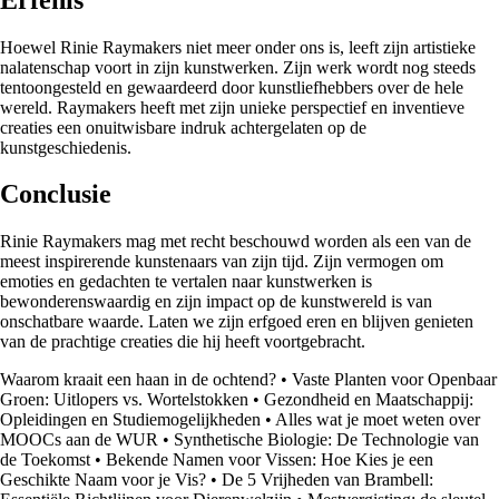
Hoewel Rinie Raymakers niet meer onder ons is, leeft zijn artistieke
nalatenschap voort in zijn kunstwerken. Zijn werk wordt nog steeds
tentoongesteld en gewaardeerd door kunstliefhebbers over de hele
wereld. Raymakers heeft met zijn unieke perspectief en inventieve
creaties een onuitwisbare indruk achtergelaten op de
kunstgeschiedenis.
Conclusie
Rinie Raymakers mag met recht beschouwd worden als een van de
meest inspirerende kunstenaars van zijn tijd. Zijn vermogen om
emoties en gedachten te vertalen naar kunstwerken is
bewonderenswaardig en zijn impact op de kunstwereld is van
onschatbare waarde. Laten we zijn erfgoed eren en blijven genieten
van de prachtige creaties die hij heeft voortgebracht.
Waarom kraait een haan in de ochtend?
•
Vaste Planten voor Openbaar
Groen: Uitlopers vs. Wortelstokken
•
Gezondheid en Maatschappij:
Opleidingen en Studiemogelijkheden
•
Alles wat je moet weten over
MOOCs aan de WUR
•
Synthetische Biologie: De Technologie van
de Toekomst
•
Bekende Namen voor Vissen: Hoe Kies je een
Geschikte Naam voor je Vis?
•
De 5 Vrijheden van Brambell: