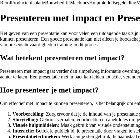
Riool
Producten
Isolatie
Bouwbedrijf
Machines
Hulpmiddel
Begeleiding
M
Presenteren met Impact en Pres
Het geven van een presentatie kan voor velen een uitdagende taak zijn. O
kunnen presenteren. Een goede presentatie kan niet alleen je boodscha
van presentatievaardigheden training in dit proces.
Wat betekent presenteren met impact?
Presenteren met impact gaat verder dan simpelweg informatie overdrage
achter te laten. Een presentatie met impact kan leiden tot actie, verand
Hoe presenteer je met impact?
Om effectief met impact te kunnen presenteren, is het belangrijk om en
Voorbereiding:
Zorg ervoor dat je de inhoud van je presentatie 
Storytelling:
Gebruik verhalen, voorbeelden en anekdotes om je
Visuele hulpmiddelen:
Maak gebruik van visuele ondersteuning 
Interactie:
Betrek je publiek bij je presentatie door vragen te st
Presentatietechnieken:
Werk aan je stemgebruik, lichaamstaal 