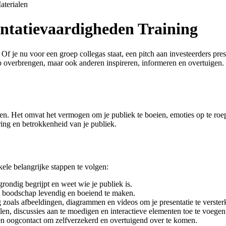
aterialen
entatievaardigheden Training
f je nu voor een groep collegas staat, een pitch aan investeerders prese
p overbrengen, maar ook anderen inspireren, informeren en overtuigen.
n. Het omvat het vermogen om je publiek te boeien, emoties op te roep
ering en betrokkenheid van je publiek.
kele belangrijke stappen te volgen:
grondig begrijpt en weet wie je publiek is.
 boodschap levendig en boeiend te maken.
zoals afbeeldingen, diagrammen en videos om je presentatie te verster
ellen, discussies aan te moedigen en interactieve elementen toe te voegen
en oogcontact om zelfverzekerd en overtuigend over te komen.