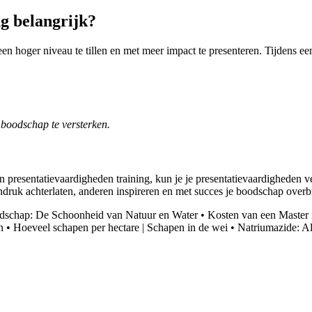
g belangrijk?
een hoger niveau te tillen en met meer impact te presenteren. Tijdens ee
 boodschap te versterken.
n presentatievaardigheden training, kun je je presentatievaardigheden v
indruk achterlaten, anderen inspireren en met succes je boodschap overb
dschap: De Schoonheid van Natuur en Water
•
Kosten van een Maste
n
•
Hoeveel schapen per hectare | Schapen in de wei
•
Natriumazide: Al