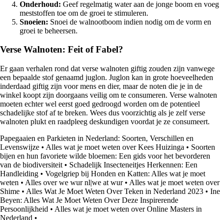
Onderhoud:
Geef regelmatig water aan de jonge boom en voeg
meststoffen toe om de groei te stimuleren.
Snoeien:
Snoei de walnootboom indien nodig om de vorm en
groei te beheersen.
Verse Walnoten: Feit of Fabel?
Er gaan verhalen rond dat verse walnoten giftig zouden zijn vanwege
een bepaalde stof genaamd juglon. Juglon kan in grote hoeveelheden
inderdaad giftig zijn voor mens en dier, maar de noten die je in de
winkel koopt zijn doorgaans veilig om te consumeren. Verse walnoten
moeten echter wel eerst goed gedroogd worden om de potentieel
schadelijke stof af te breken. Wees dus voorzichtig als je zelf verse
walnoten plukt en raadpleeg deskundigen voordat je ze consumeert.
Papegaaien en Parkieten in Nederland: Soorten, Verschillen en
Levenswijze
•
Alles wat je moet weten over Kees Huizinga
•
Soorten
bijen en hun favoriete wilde bloemen: Een gids voor het bevorderen
van de biodiversiteit
•
Schadelijk Insecteneitjes Herkennen: Een
Handleiding
•
Vogelgriep bij Honden en Katten: Alles wat je moet
weten
•
Alles over we wur nl|we at wur
•
Alles wat je moet weten over
Shime
•
Alles Wat Je Moet Weten Over Teken in Nederland 2023
•
Ine
Beyen: Alles Wat Je Moet Weten Over Deze Inspirerende
Persoonlijkheid
•
Alles wat je moet weten over Online Masters in
Nederland
•