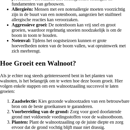
fundamenten van gebouwen.
Allergieën:
Mensen met een notenallergie moeten voorzichtig
zijn in de buurt van een notenboom, aangezien het stuifmeel
allergische reacties kan veroorzaken.
Aggressieve groei:
De notenboom kan vrij snel en groot
groeien, waardoor regelmatig snoeien noodzakelijk is om de
boom in toom te houden.
Notenval:
Tijdens het oogstseizoen kunnen er grote
hoeveelheden noten van de boom vallen, wat opruimwerk met
zich meebrengt.
Hoe Groeit een Walnoot?
Als je echter nog steeds geïnteresseerd bent in het planten van
walnoten, is het belangrijk om te weten hoe deze boom groeit. Hier
volgen enkele stappen om een walnootzaailing succesvol te laten
groeien:
Zaadselectie:
Kies gezonde walnootzaden van een betrouwbare
bron om de beste groeikansen te garanderen.
Voorbereiding van de grond:
Zorg voor goed doorlatende
grond met voldoende voedingsstoffen voor de walnootboom.
Planten:
Plant de walnootzaailing op de juiste diepte en zorg
ervoor dat de grond vochtig blijft maar niet drassig.