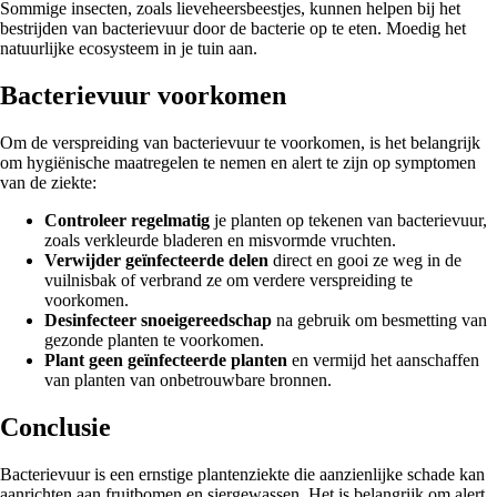
Sommige insecten, zoals lieveheersbeestjes, kunnen helpen bij het
bestrijden van bacterievuur door de bacterie op te eten. Moedig het
natuurlijke ecosysteem in je tuin aan.
Bacterievuur voorkomen
Om de verspreiding van bacterievuur te voorkomen, is het belangrijk
om hygiënische maatregelen te nemen en alert te zijn op symptomen
van de ziekte:
Controleer regelmatig
je planten op tekenen van bacterievuur,
zoals verkleurde bladeren en misvormde vruchten.
Verwijder geïnfecteerde delen
direct en gooi ze weg in de
vuilnisbak of verbrand ze om verdere verspreiding te
voorkomen.
Desinfecteer snoeigereedschap
na gebruik om besmetting van
gezonde planten te voorkomen.
Plant geen geïnfecteerde planten
en vermijd het aanschaffen
van planten van onbetrouwbare bronnen.
Conclusie
Bacterievuur is een ernstige plantenziekte die aanzienlijke schade kan
aanrichten aan fruitbomen en siergewassen. Het is belangrijk om alert