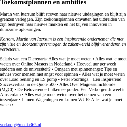
Toekomstplannen en ambities
Martin van Ittersum blijft streven naar nieuwe uitdagingen en blijft zijn
grenzen verleggen. Zijn toekomstplannen omvatten het uitbreiden van
zijn bedrijven naar nieuwe markten en het blijven innoveren in
duurzame oplossingen.
Kortom, Martin van Ittersum is een inspirerende ondernemer die met
zijn visie en doorzettingsvermogen de zakenwereld blijft veranderen en
verbeteren.
Salaris van een Dierenarts: Alles wat je moet weten
•
Alles wat je moet
weten over Online Masters in Nederland
•
Hoeveel uur per week
studeren aan de universiteit?
•
Omgaan met spinnenangst: Tips en
advies voor mensen met angst voor spinnen
•
Alles wat je moet weten
over Load Sensing en LS pomp
•
Peter Poortinga – Een Inspirerend
Succesverhaal in de Quote 500
•
Alles Over Magnesiumchloride
(MgCl)
•
De Betoverende Lutkemeerpolder: Een Verborgen Juweel in
Amsterdam
•
Alles wat je moet weten over het nemen van een
tussenjaar
•
Lumen Wageningen en Lumen WUR: Alles wat je moet
weten
•
verkoop@media365.nl