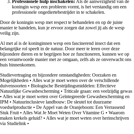
Professionele hulp inschakelen:
Als de aanwezigheid van de
koningin wesp een probleem vormt, is het verstandig om een
professionele ongediertebestrijder in te schakelen.
Door de koningin wesp met respect te behandelen en op de juiste
manier te handelen, kun je ervoor zorgen dat zowel jij als de wesp
veilig zijn.
Al met al is de koninginnen wesp een fascinerend insect dat een
belangrijke rol speelt in de natuur. Door meer te leren over deze
bijzondere dieren en te begrijpen hoe ze functioneren, kunnen we op
een verantwoorde manier met ze omgaan, zelfs als ze onverwacht ons
huis binnenkomen.
Studievertraging en bijzondere omstandigheden: Oorzaken en
Mogelijkheden
•
Alles wat je moet weten over de verschillende
duivensoorten
•
Biologische Bestrijdingsmiddelen: Effectieve
Natuurlijke Gewasbescherming
•
Triticale graan: een veelzijdig gewas
•
Alles wat je moet weten over Geïntegreerde Gewasbescherming en
IPM
•
Natuurinclusieve landbouw: De sleutel tot duurzame
voedselproductie
•
De Appel van de Oranjeboom: Een Verrassend
Stuk Fruit
•
Alles Wat Je Moet Weten Over Vitamine G
•
Waarom
maken krekels geluid?
•
Alles wat je moet weten over herinschrijven
via Studielink
•