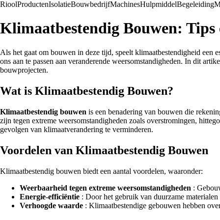
Riool
Producten
Isolatie
Bouwbedrijf
Machines
Hulpmiddel
Begeleiding
M
Klimaatbestendig Bouwen: Tips 
Als het gaat om bouwen in deze tijd, speelt klimaatbestendigheid een
ons aan te passen aan veranderende weersomstandigheden. In dit artik
bouwprojecten.
Wat is Klimaatbestendig Bouwen?
Klimaatbestendig bouwen
is een benadering van bouwen die rekenin
zijn tegen extreme weersomstandigheden zoals overstromingen, hitteg
gevolgen van klimaatverandering te verminderen.
Voordelen van Klimaatbestendig Bouwen
Klimaatbestendig bouwen biedt een aantal voordelen, waaronder:
Weerbaarheid tegen extreme weersomstandigheden
: Gebouwe
Energie-efficiëntie
: Door het gebruik van duurzame materialen
Verhoogde waarde
: Klimaatbestendige gebouwen hebben over h