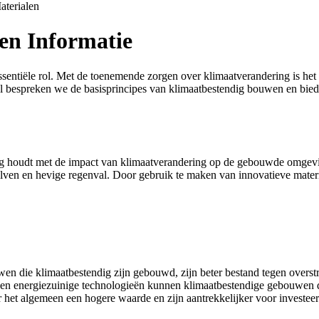
aterialen
en Informatie
 essentiële rol. Met de toenemende zorgen over klimaatverandering is 
el bespreken we de basisprincipes van klimaatbestendig bouwen en bie
g houdt met de impact van klimaatverandering op de gebouwde omgeving
olven en hevige regenval. Door gebruik te maken van innovatieve mat
n die klimaatbestendig zijn gebouwd, zijn beter bestand tegen overst
 en energiezuinige technologieën kunnen klimaatbestendige gebouwen d
et algemeen een hogere waarde en zijn aantrekkelijker voor investeer