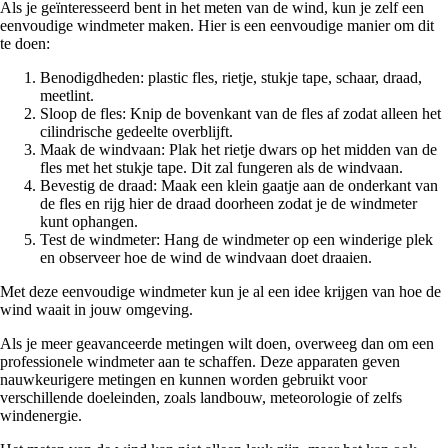
Als je geïnteresseerd bent in het meten van de wind, kun je zelf een
eenvoudige windmeter maken. Hier is een eenvoudige manier om dit
te doen:
Benodigdheden: plastic fles, rietje, stukje tape, schaar, draad,
meetlint.
Sloop de fles: Knip de bovenkant van de fles af zodat alleen het
cilindrische gedeelte overblijft.
Maak de windvaan: Plak het rietje dwars op het midden van de
fles met het stukje tape. Dit zal fungeren als de windvaan.
Bevestig de draad: Maak een klein gaatje aan de onderkant van
de fles en rijg hier de draad doorheen zodat je de windmeter
kunt ophangen.
Test de windmeter: Hang de windmeter op een winderige plek
en observeer hoe de wind de windvaan doet draaien.
Met deze eenvoudige windmeter kun je al een idee krijgen van hoe de
wind waait in jouw omgeving.
Als je meer geavanceerde metingen wilt doen, overweeg dan om een
professionele windmeter aan te schaffen. Deze apparaten geven
nauwkeurigere metingen en kunnen worden gebruikt voor
verschillende doeleinden, zoals landbouw, meteorologie of zelfs
windenergie.