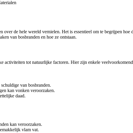
aterialen
n over de hele wereld vernielen. Het is essentieel om te begrijpen ho
rzaken van bosbranden en hoe ze ontstaan.
e activiteiten tot natuurlijke factoren. Hier zijn enkele veelvoorkomen
e schuldige van bosbranden.
zagen kan vonken veroorzaken.
ttelijke daad.
anden kan veroorzaken.
gemakkelijk vlam vat.