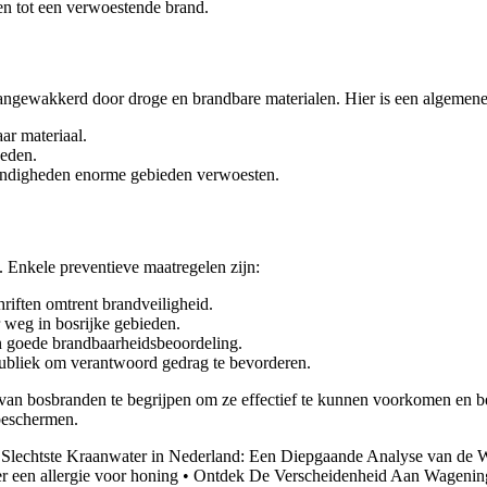
ien tot een verwoestende brand.
ngewakkerd door droge en brandbare materialen. Hier is een algemene
ar materiaal.
heden.
tandigheden enorme gebieden verwoesten.
n. Enkele preventieve maatregelen zijn:
riften omtrent brandveiligheid.
 weg in bosrijke gebieden.
en goede brandbaarheidsbeoordeling.
publiek om verantwoord gedrag te bevorderen.
an van bosbranden te begrijpen om ze effectief te kunnen voorkomen en
beschermen.
•
Slechtste Kraanwater in Nederland: Een Diepgaande Analyse van de W
r een allergie voor honing
•
Ontdek De Verscheidenheid Aan Wagening