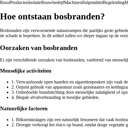
Riool
Producten
Isolatie
Bouwbedrijf
Machines
Hulpmiddel
Begeleiding
M
Hoe ontstaan bosbranden?
Bosbranden zijn verwoestende natuurrampen die jaarlijks grote gebiede
de schade te beperken. In dit artikel zullen we dieper ingaan op de oo
Oorzaken van bosbranden
Er zijn verschillende oorzaken van bosbranden, variërend van menselijk
Menselijke activiteiten
1. Verwaarloosde open haarden en sigarettenpeuken zijn vaak d
2. Onjuist gebruik van apparatuur zoals grasmaaiers en ketting
3. Onbedoelde brandstichting door menselijke nalatigheid of opze
4. Illegale afvalverbranding in bosrijke gebieden.
Natuurlijke factoren
1. Blikseminslagen zijn een natuurlijk fenomeen dat vaak bosbr
2. Droogte verhoogt het risico op brand, omdat droge vegetatie 