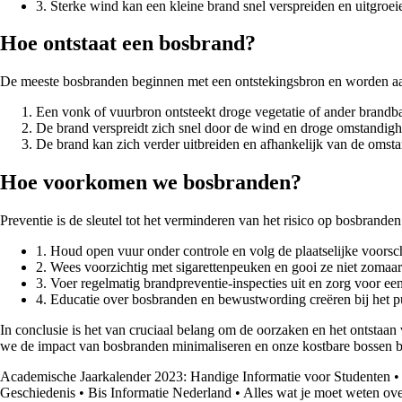
3. Sterke wind kan een kleine brand snel verspreiden en uitgroe
Hoe ontstaat een bosbrand?
De meeste bosbranden beginnen met een ontstekingsbron en worden aa
Een vonk of vuurbron ontsteekt droge vegetatie of ander brandba
De brand verspreidt zich snel door de wind en droge omstandig
De brand kan zich verder uitbreiden en afhankelijk van de oms
Hoe voorkomen we bosbranden?
Preventie is de sleutel tot het verminderen van het risico op bosbrande
1. Houd open vuur onder controle en volg de plaatselijke voorsch
2. Wees voorzichtig met sigarettenpeuken en gooi ze niet zomaar
3. Voer regelmatig brandpreventie-inspecties uit en zorg voor e
4. Educatie over bosbranden en bewustwording creëren bij het 
In conclusie is het van cruciaal belang om de oorzaken en het ontsta
we de impact van bosbranden minimaliseren en onze kostbare bossen 
Academische Jaarkalender 2023: Handige Informatie voor Studenten
Geschiedenis
•
Bis Informatie Nederland
•
Alles wat je moet weten ove