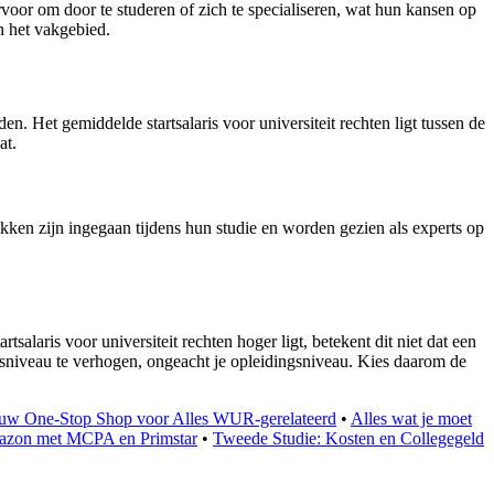
rvoor om door te studeren of zich te specialiseren, wat hun kansen op
in het vakgebied.
. Het gemiddelde startsalaris voor universiteit rechten ligt tussen de
at.
ukken zijn ingegaan tijdens hun studie en worden gezien als experts op
tsalaris voor universiteit rechten hoger ligt, betekent dit niet dat een
risniveau te verhogen, ongeacht je opleidingsniveau. Kies daarom de
uw One-Stop Shop voor Alles WUR-gerelateerd
•
Alles wat je moet
 gazon met MCPA en Primstar
•
Tweede Studie: Kosten en Collegegeld