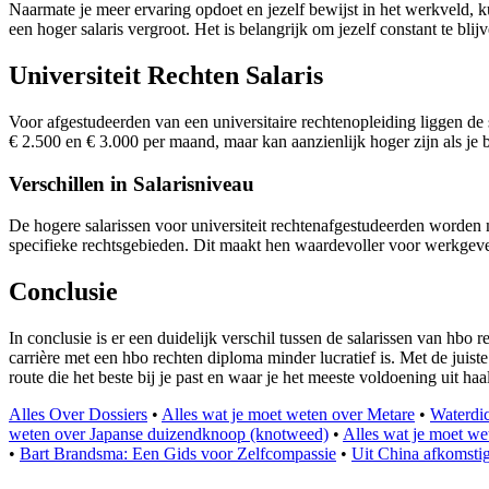
Naarmate je meer ervaring opdoet en jezelf bewijst in het werkveld, k
een hoger salaris vergroot. Het is belangrijk om jezelf constant te bli
Universiteit Rechten Salaris
Voor afgestudeerden van een universitaire rechtenopleiding liggen de 
€ 2.500 en € 3.000 per maand, maar kan aanzienlijk hoger zijn als je 
Verschillen in Salarisniveau
De hogere salarissen voor universiteit rechtenafgestudeerden worden m
specifieke rechtsgebieden. Dit maakt hen waardevoller voor werkgever
Conclusie
In conclusie is er een duidelijk verschil tussen de salarissen van hbo r
carrière met een hbo rechten diploma minder lucratief is. Met de juis
route die het beste bij je past en waar je het meeste voldoening uit haal
Alles Over Dossiers
•
Alles wat je moet weten over Metare
•
Waterdi
weten over Japanse duizendknoop (knotweed)
•
Alles wat je moet w
•
Bart Brandsma: Een Gids voor Zelfcompassie
•
Uit China afkomstig