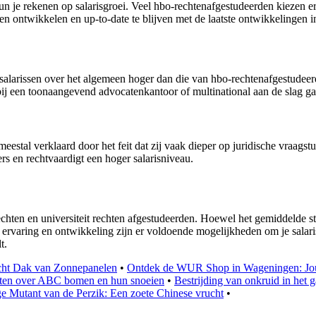
un je rekenen op salarisgroei. Veel hbo-rechtenafgestudeerden kiezen e
jven ontwikkelen en up-to-date te blijven met de laatste ontwikkelingen 
salarissen over het algemeen hoger dan die van hbo-rechtenafgestudeerden
bij een toonaangevend advocatenkantoor of multinational aan de slag ga
eestal verklaard door het feit dat zij vaak dieper op juridische vraagst
s en rechtvaardigt een hoger salarisniveau.
echten en universiteit rechten afgestudeerden. Hoewel het gemiddelde star
te ervaring en ontwikkeling zijn er voldoende mogelijkheden om je sala
t.
cht Dak van Zonnepanelen
•
Ontdek de WUR Shop in Wageningen: Jo
eten over ABC bomen en hun snoeien
•
Bestrijding van onkruid in het
e Mutant van de Perzik: Een zoete Chinese vrucht
•