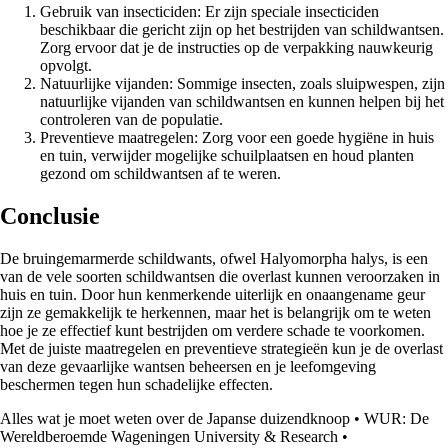
Gebruik van insecticiden: Er zijn speciale insecticiden
beschikbaar die gericht zijn op het bestrijden van schildwantsen.
Zorg ervoor dat je de instructies op de verpakking nauwkeurig
opvolgt.
Natuurlijke vijanden: Sommige insecten, zoals sluipwespen, zijn
natuurlijke vijanden van schildwantsen en kunnen helpen bij het
controleren van de populatie.
Preventieve maatregelen: Zorg voor een goede hygiëne in huis
en tuin, verwijder mogelijke schuilplaatsen en houd planten
gezond om schildwantsen af te weren.
Conclusie
De bruingemarmerde schildwants, ofwel Halyomorpha halys, is een
van de vele soorten schildwantsen die overlast kunnen veroorzaken in
huis en tuin. Door hun kenmerkende uiterlijk en onaangename geur
zijn ze gemakkelijk te herkennen, maar het is belangrijk om te weten
hoe je ze effectief kunt bestrijden om verdere schade te voorkomen.
Met de juiste maatregelen en preventieve strategieën kun je de overlast
van deze gevaarlijke wantsen beheersen en je leefomgeving
beschermen tegen hun schadelijke effecten.
Alles wat je moet weten over de Japanse duizendknoop
•
WUR: De
Wereldberoemde Wageningen University & Research
•