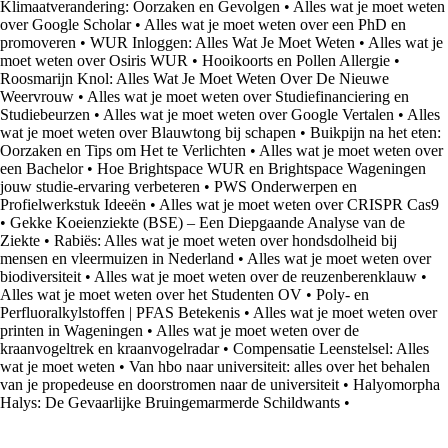
Klimaatverandering: Oorzaken en Gevolgen
•
Alles wat je moet weten
over Google Scholar
•
Alles wat je moet weten over een PhD en
promoveren
•
WUR Inloggen: Alles Wat Je Moet Weten
•
Alles wat je
moet weten over Osiris WUR
•
Hooikoorts en Pollen Allergie
•
Roosmarijn Knol: Alles Wat Je Moet Weten Over De Nieuwe
Weervrouw
•
Alles wat je moet weten over Studiefinanciering en
Studiebeurzen
•
Alles wat je moet weten over Google Vertalen
•
Alles
wat je moet weten over Blauwtong bij schapen
•
Buikpijn na het eten:
Oorzaken en Tips om Het te Verlichten
•
Alles wat je moet weten over
een Bachelor
•
Hoe Brightspace WUR en Brightspace Wageningen
jouw studie-ervaring verbeteren
•
PWS Onderwerpen en
Profielwerkstuk Ideeën
•
Alles wat je moet weten over CRISPR Cas9
•
Gekke Koeienziekte (BSE) – Een Diepgaande Analyse van de
Ziekte
•
Rabiës: Alles wat je moet weten over hondsdolheid bij
mensen en vleermuizen in Nederland
•
Alles wat je moet weten over
biodiversiteit
•
Alles wat je moet weten over de reuzenberenklauw
•
Alles wat je moet weten over het Studenten OV
•
Poly- en
Perfluoralkylstoffen | PFAS Betekenis
•
Alles wat je moet weten over
printen in Wageningen
•
Alles wat je moet weten over de
kraanvogeltrek en kraanvogelradar
•
Compensatie Leenstelsel: Alles
wat je moet weten
•
Van hbo naar universiteit: alles over het behalen
van je propedeuse en doorstromen naar de universiteit
•
Halyomorpha
Halys: De Gevaarlijke Bruingemarmerde Schildwants
•