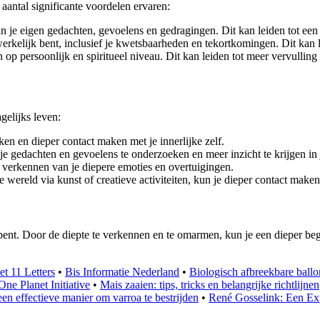
aantal significante voordelen ervaren:
je eigen gedachten, gevoelens en gedragingen. Dit kan leiden tot een di
 werkelijk bent, inclusief je kwetsbaarheden en tekortkomingen. Dit kan 
op persoonlijk en spiritueel niveau. Dit kan leiden tot meer vervulling 
gelijks leven:
ken en dieper contact maken met je innerlijke zelf.
 gedachten en gevoelens te onderzoeken en meer inzicht te krijgen in j
t verkennen van je diepere emoties en overtuigingen.
 wereld via kunst of creatieve activiteiten, kun je dieper contact maken
bent. Door de diepte te verkennen en te omarmen, kun je een dieper begr
et 11 Letters
•
Bis Informatie Nederland
•
Biologisch afbreekbare ball
e Planet Initiative
•
Mais zaaien: tips, tricks en belangrijke richtlijnen
een effectieve manier om varroa te bestrijden
•
René Gosselink: Een E