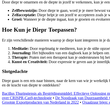
Door diepr te omarmen en de diepte in jezelf te verkennen, kun je een 
Zelfbewustzijn:
Door diepr te gaan, word je je meer bewust van 
Zelfacceptatie:
Diepr helpt je om jezelf te accepteren zoals je
Groei:
Wanneer je de diepte ingaat, kun je groeien en evolueren 
Hoe Kun je Diepr Toepassen?
Er zijn verschillende manieren waarop je diepr kunt integreren in je da
Meditatie:
Door regelmatig te mediteren, kun je de stilte opzoe
Journaling:
Het bijhouden van een dagboek kan je helpen om je
Therapie:
Praten met een therapeut kan je ondersteunen bij he
Kunst en Creativiteit:
Door expressie te geven aan je innerlijke
Slotgedachte
Diepr gaan is een reis naar binnen, naar de kern van wie je werkelijk 
en de kracht van diepte te ontdekken?
Bacillus Thuringiensis als Bestrijdingsmiddel: Effectieve Oplossing m
over CRISPR-Cas9-technologie
•
De Noodzaak van Duurzaamheid: On
Grootste Exportproducten van Nederland in 2022
•
Oxaalzuur bijen: 