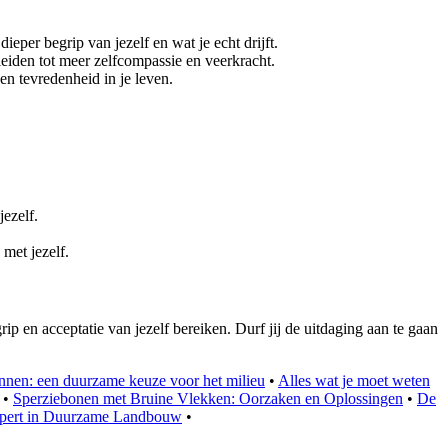
eper begrip van jezelf en wat je echt drijft.
leiden tot meer zelfcompassie en veerkracht.
en tevredenheid in je leven.
ezelf.
 met jezelf.
ip en acceptatie van jezelf bereiken. Durf jij de uitdaging aan te gaan
onnen: een duurzame keuze voor het milieu
•
Alles wat je moet weten
•
Sperziebonen met Bruine Vlekken: Oorzaken en Oplossingen
•
De
xpert in Duurzame Landbouw
•