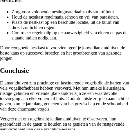
Nestkast:
Zorg voor voldoende nestingmateriaal zoals stro of hooi.
Houd de nestkast regelmatig schoon en vrij van parasieten.
Plaats de nestkast op een beschutte locatie, uit de buurt van
direct zonlicht en regen.
Controleer regelmatig op de aanwezigheid van eieren en pas de
situatie indien nodig aan.
Door een goede nestkast te voorzien, geef je jouw diamantduiven de
beste kans op succesvol broeden en het grootbrengen van gezonde
jongen.
Conclusie
Diamantduiven zijn prachtige en fascinerende vogels die de harten van
vele vogelliefhebbers hebben veroverd. Met hun unieke kleurslagen,
rustige geluiden en vriendelijke karakter zijn ze een waardevolle
toevoeging aan elke volière of huis. Door de juiste zorg en aandacht te
geven, kun je jarenlang genieten van het gezelschap en de schoonheid
van deze charmante vogels.
Vergeet niet om regelmatig je diamantduiven te observeren, hun
gezondheid in de gaten te houden en te genieten van de rustgevende
aanwezigheid van deze prachtige wezens.