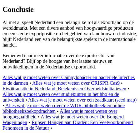
Conclusie
Al met al speelt Nederland een belangrijke rol als exportland op de
wereldmarkt. Met een divers aanbod van hoogwaardige producten
en een sterke exportpositie op het gebied van landbouw en industrie,
blijft Nederland een van de belangrijkste spelers in de internationale
handel.
Benieuwd naar meer informatie over de exportsector van
Nederland? Blijf op de hoogte van het laatste nieuws en
ontwikkelingen in de Nederlandse exportmarkt.
Alles wat je moet weten over Campylobacter en bacteriële infecties
in de darmen
•
Alles wat je moet weten over CRISPR Cas9
•
Eiwittransitie in Nederland: Betekenis en Overheidsinitiatieven
•
Alles wat je moet weten over studiepunten in het hbo en de
universiteit
•
Alles wat je moet weten over een zaadkaart (seed map)
•
Alles wat je moet weten over de WUR-bibliotheek en online
bibliotheekzoekopdrachten
•
Alles wat je moet weten over
hoogbegaafdheid
•
Alles wat je moet weten over De Bongerd
Wageningen
•
Rupsen Hangen aan Draden: Een Veelvoorkomend
Fenomeen in de Natuur
•