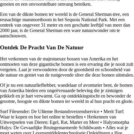
groeien en een onvoorstelbare omvang bereiken.
Een van de dikste bomen ter wereld is de General Sherman-tree, een
reusachtige mammoetboom in het Sequoia National Park. Met een
omtrek van ongeveer 31 meter en een geschatte leeftijd van meer dan
2000 jaar, is de General Sherman een ware natuurwonder om te
aanschouwen.
Ontdek De Pracht Van De Natuur
Het verkennen van de majestueuze bossen van Amerika en het
ontmoeten van deze gigantische bomen is een ervaring die je nooit zult
vergeten. Laat je verwonderen door de grootsheid en schoonheid van
de natuur en geniet van de rustgevende sfeer die deze bomen uitstralen.
Of je nu een natuurliefhebber, wandelaar of avonturier bent, de bomen
van Amerika bieden een ongeëvenaarde beleving die je zintuigen
prikkelt en je hart verwarmt. Ga op ontdekkingstocht en bewonder de
grootste, hoogste en dikste bomen ter wereld in al hun pracht en glorie.
Surf Filesender: De Ultieme Bestandsverzendservice
•
Merit Turf:
Waar te kopen en hoe het online te bestellen
•
Herkennen van
Uitwerpselen van Dieren: Egel, Rat, Marter en Meer
•
Halyomorpha
Halys: De Gevaarlijke Bruingemarmerde Schildwants
•
Alles wat je
moet weten over Levensmiddelentechnologie Opleidingen
•
Hoe