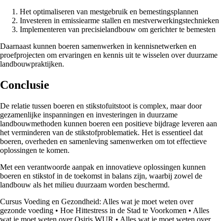
Het optimaliseren van mestgebruik en bemestingsplannen
Investeren in emissiearme stallen en mestverwerkingstechnieken
Implementeren van precisielandbouw om gerichter te bemesten
Daarnaast kunnen boeren samenwerken in kennisnetwerken en
proefprojecten om ervaringen en kennis uit te wisselen over duurzame
landbouwpraktijken.
Conclusie
De relatie tussen boeren en stikstofuitstoot is complex, maar door
gezamenlijke inspanningen en investeringen in duurzame
landbouwmethoden kunnen boeren een positieve bijdrage leveren aan
het verminderen van de stikstofproblematiek. Het is essentieel dat
boeren, overheden en samenleving samenwerken om tot effectieve
oplossingen te komen.
Met een verantwoorde aanpak en innovatieve oplossingen kunnen
boeren en stikstof in de toekomst in balans zijn, waarbij zowel de
landbouw als het milieu duurzaam worden beschermd.
Cursus Voeding en Gezondheid: Alles wat je moet weten over
gezonde voeding
•
Hoe Hittestress in de Stad te Voorkomen
•
Alles
wat je moet weten over Osiris WUR
•
Alles wat je moet weten over