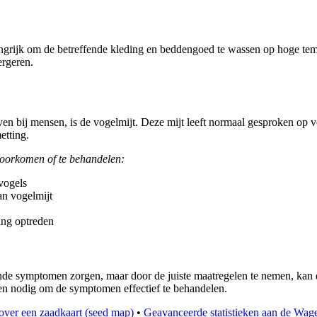
langrijk om de betreffende kleding en beddengoed te wassen op hoge te
ergeren.
even bij mensen, is de vogelmijt. Deze mijt leeft normaal gesproken o
etting.
voorkomen of te behandelen:
vogels
an vogelmijt
ing optreden
nde symptomen zorgen, maar door de juiste maatregelen te nemen, kan 
en nodig om de symptomen effectief te behandelen.
over een zaadkaart (seed map)
•
Geavanceerde statistieken aan de Wa