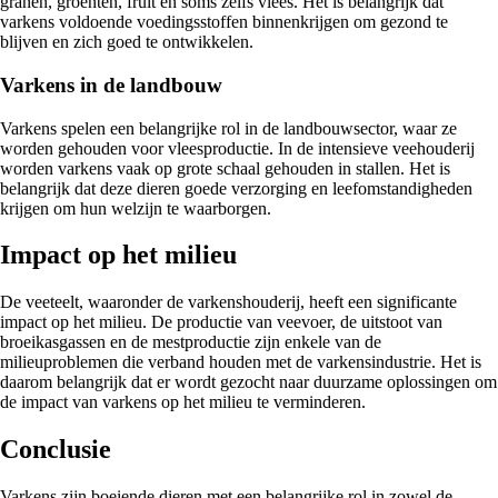
granen, groenten, fruit en soms zelfs vlees. Het is belangrijk dat
varkens voldoende voedingsstoffen binnenkrijgen om gezond te
blijven en zich goed te ontwikkelen.
Varkens in de landbouw
Varkens spelen een belangrijke rol in de landbouwsector, waar ze
worden gehouden voor vleesproductie. In de intensieve veehouderij
worden varkens vaak op grote schaal gehouden in stallen. Het is
belangrijk dat deze dieren goede verzorging en leefomstandigheden
krijgen om hun welzijn te waarborgen.
Impact op het milieu
De veeteelt, waaronder de varkenshouderij, heeft een significante
impact op het milieu. De productie van veevoer, de uitstoot van
broeikasgassen en de mestproductie zijn enkele van de
milieuproblemen die verband houden met de varkensindustrie. Het is
daarom belangrijk dat er wordt gezocht naar duurzame oplossingen om
de impact van varkens op het milieu te verminderen.
Conclusie
Varkens zijn boeiende dieren met een belangrijke rol in zowel de