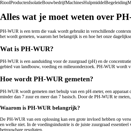
Riool
Producten
Isolatie
Bouwbedrijf
Machines
Hulpmiddel
Begeleiding
M
Alles wat je moet weten over 
PH-WUR is een term die vaak wordt gebruikt in verschillende contexte
het wordt gemeten, waarom het belangrijk is en hoe het onze dagelijkse 
Wat is PH-WUR?
PH-WUR is een aanduiding voor de zuurgraad (pH) en de concentratie 
gebied van landbouw, voeding en milieuonderzoek. PH-WUR wordt vaak
Hoe wordt PH-WUR gemeten?
PH-WUR wordt gemeten met behulp van een pH-meter, een apparaat dat 
minder dan 7 zuur en meer dan 7 basisch. Door de PH-WUR te meten, k
Waarom is PH-WUR belangrijk?
De PH-WUR van een oplossing kan een grote invloed hebben op versc
en welke niet. In de voedingsindustrie is de juiste zuurgraad essent
betrouwbare resultaten.