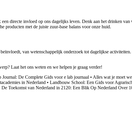
en directe invloed op ons dagelijks leven. Denk aan het drinken van w
he producten met de juiste zuur-base balans voor onze huid.
eïnvloedt, van wetenschappelijk onderzoek tot dagelijkse activiteiten
rp? Laat het ons weten en we helpen je graag verder!
b Journal: De Complete Gids voor e lab journaal
•
Alles wat je moet we
tacademies in Nederland
•
Landbouw School: Een Gids voor Agrarisc
•
De Toekomst van Nederland in 2120: Een Blik Op Nederland Over 1