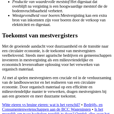
Productie van waardevolle meststof:
Het digestaat dat
overblijft na vergisting is een hoogwaardige meststof die de
bodemvruchtbaarheid verbetert.
Winstgevendheid voor boeren:
Mestvergisting kan een extra
bron van inkomsten zijn voor boeren door de verkoop van
elektriciteit en digestaat.
Toekomst van mestvergisters
Met de groeiende aandacht voor duurzaamheid en de transitie naar
een circulaire economie, is de toekomst van mestvergisters
veelbelovend. Steeds meer agrarische bedrijven en gemeenschappen
investeren in mestvergisting als een milieuvriendelijke en
economisch levensvatbare oplossing voor het verwerken van
organisch materiaal.
Al met al spelen mestvergisters een cruciale rol in de verduurzaming
van de landbouwsector en het realiseren van een circulaire
economie. Door organisch materiaal op een efficiënte en
milieuvriendelijke manier te verwerken, dragen mestvergisters bij
aan een groenere en meer duurzame toekomst.
Witte eieren vs bruine eieren: wat is het verschil?
•
Bedrijfs- en
Consumentenwetenschappen aan de BCC Wageningen
•
Is het
mogelijk om twee bachelors tegelijk te doen? Ontdek alles over het