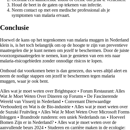
Houd de beet in de gaten op tekenen van infectie.
Neem contact op met een medische professional als je
symptomen van malaria ervaart.
Conclusie
Hoewel de kans op het tegenkomen van malaria muggen in Nederland
klein is, is het toch belangrijk om op de hoogte te zijn van preventieve
maatregelen die je kunt nemen om jezelf te beschermen. Door de juiste
voorzorgsmaatregelen te nemen, kun je genieten van een reis naar
malaria-risicogebieden zonder onnodige risicos te lopen.
Onthoud dat voorkomen beter is dan genezen, dus wees altijd alert en
neem de nodige stappen om jezelf te beschermen tegen malaria
muggen, waar je ook bent.
Alles wat je moet weten over Brightspace
•
Forum Restaurant: Alles
Wat Je Moet Weten Over Dineren op Forums
•
De Fascinerende
Wereld van Visserij in Nederland
•
Convenant Dierwaardige
Veehouderij en Wat is de Bio-industrie
•
Alles wat je moet weten over
de Suzuki Fruitvlieg
•
Alles Wat Je Moet Weten Over Microsoft Forms
Inloggen
•
Brandrode runderen: een uniek Nederlands ras
•
Hoeveel
Bomen Zijn er in Nederland?
•
Alles wat je moet weten over de
aanvullende beurs 2024
•
Studeren en carrière maken in de ecologie: