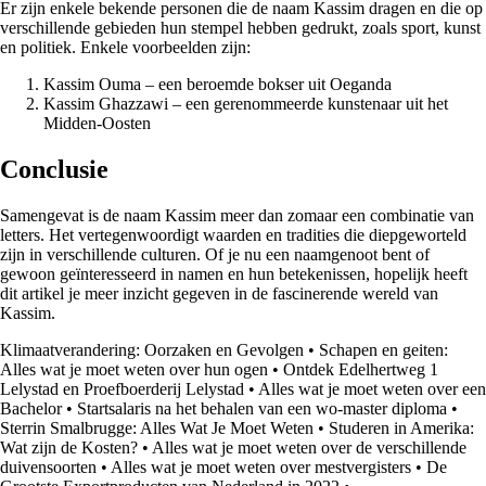
Er zijn enkele bekende personen die de naam Kassim dragen en die op
verschillende gebieden hun stempel hebben gedrukt, zoals sport, kunst
en politiek. Enkele voorbeelden zijn:
Kassim Ouma – een beroemde bokser uit Oeganda
Kassim Ghazzawi – een gerenommeerde kunstenaar uit het
Midden-Oosten
Conclusie
Samengevat is de naam Kassim meer dan zomaar een combinatie van
letters. Het vertegenwoordigt waarden en tradities die diepgeworteld
zijn in verschillende culturen. Of je nu een naamgenoot bent of
gewoon geïnteresseerd in namen en hun betekenissen, hopelijk heeft
dit artikel je meer inzicht gegeven in de fascinerende wereld van
Kassim.
Klimaatverandering: Oorzaken en Gevolgen
•
Schapen en geiten:
Alles wat je moet weten over hun ogen
•
Ontdek Edelhertweg 1
Lelystad en Proefboerderij Lelystad
•
Alles wat je moet weten over een
Bachelor
•
Startsalaris na het behalen van een wo-master diploma
•
Sterrin Smalbrugge: Alles Wat Je Moet Weten
•
Studeren in Amerika:
Wat zijn de Kosten?
•
Alles wat je moet weten over de verschillende
duivensoorten
•
Alles wat je moet weten over mestvergisters
•
De