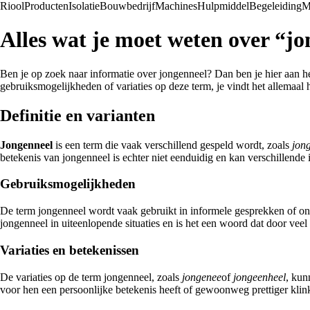
Riool
Producten
Isolatie
Bouwbedrijf
Machines
Hulpmiddel
Begeleiding
M
Alles wat je moet weten over “j
Ben je op zoek naar informatie over jongenneel? Dan ben je hier aan het
gebruiksmogelijkheden of variaties op deze term, je vindt het allemaal h
Definitie en varianten
Jongenneel
is een term die vaak verschillend gespeld wordt, zoals
jon
betekenis van jongenneel is echter niet eenduidig en kan verschillende 
Gebruiksmogelijkheden
De term jongenneel wordt vaak gebruikt in informele gesprekken of onl
jongenneel in uiteenlopende situaties en is het een woord dat door ve
Variaties en betekenissen
De variaties op de term jongenneel, zoals
jongenee
of
jongeenheel
, kun
voor hen een persoonlijke betekenis heeft of gewoonweg prettiger klink