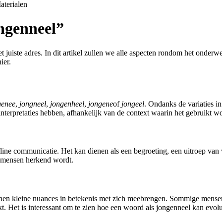
aterialen
ongenneel”
 juiste adres. In dit artikel zullen we alle aspecten rondom het onderw
ier.
genee
,
jongneel
,
jongenheel
,
jongene
of
jongeel
. Ondanks de variaties in
interpretaties hebben, afhankelijk van de context waarin het gebruikt wo
ine communicatie. Het kan dienen als een begroeting, een uitroep van v
el mensen herkend wordt.
nen kleine nuances in betekenis met zich meebrengen. Sommige mensen
t. Het is interessant om te zien hoe een woord als jongenneel kan evolu