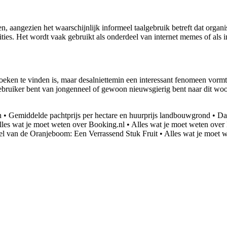
n, aangezien het waarschijnlijk informeel taalgebruik betreft dat organ
ities. Het wordt vaak gebruikt als onderdeel van internet memes of als 
nboeken te vinden is, maar desalniettemin een interessant fenomeen vorm
ebruiker bent van jongenneel of gewoon nieuwsgierig bent naar dit woord
n
•
Gemiddelde pachtprijs per hectare en huurprijs landbouwgrond
•
Da
lles wat je moet weten over Booking.nl
•
Alles wat je moet weten ove
l van de Oranjeboom: Een Verrassend Stuk Fruit
•
Alles wat je moet w