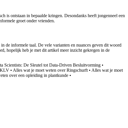
isch is ontstaan in bepaalde kringen. Desondanks heeft jongenneel een
informele groet onder vrienden.
t in de informele taal. De vele varianten en nuances geven dit woord
, hopelijk heb je met dit artikel meer inzicht gekregen in de
ta Scientists: De Sleutel tot Data-Driven Besluitvorming
•
r KLV
•
Alles wat je moet weten over Ringschurft
•
Alles wat je moet
eten over een opleiding in plantkunde
•