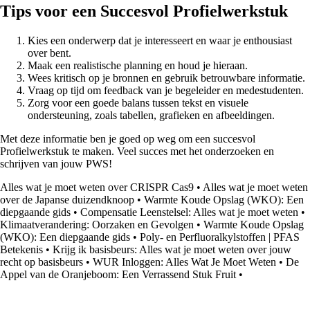
Tips voor een Succesvol Profielwerkstuk
Kies een onderwerp dat je interesseert en waar je enthousiast
over bent.
Maak een realistische planning en houd je hieraan.
Wees kritisch op je bronnen en gebruik betrouwbare informatie.
Vraag op tijd om feedback van je begeleider en medestudenten.
Zorg voor een goede balans tussen tekst en visuele
ondersteuning, zoals tabellen, grafieken en afbeeldingen.
Met deze informatie ben je goed op weg om een succesvol
Profielwerkstuk te maken. Veel succes met het onderzoeken en
schrijven van jouw PWS!
Alles wat je moet weten over CRISPR Cas9
•
Alles wat je moet weten
over de Japanse duizendknoop
•
Warmte Koude Opslag (WKO): Een
diepgaande gids
•
Compensatie Leenstelsel: Alles wat je moet weten
•
Klimaatverandering: Oorzaken en Gevolgen
•
Warmte Koude Opslag
(WKO): Een diepgaande gids
•
Poly- en Perfluoralkylstoffen | PFAS
Betekenis
•
Krijg ik basisbeurs: Alles wat je moet weten over jouw
recht op basisbeurs
•
WUR Inloggen: Alles Wat Je Moet Weten
•
De
Appel van de Oranjeboom: Een Verrassend Stuk Fruit
•