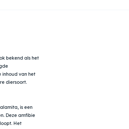
ok bekend als het
igde
e inhoud van het
e diersoort.
calamita
, is een
en. Deze amfibie
loopt. Het