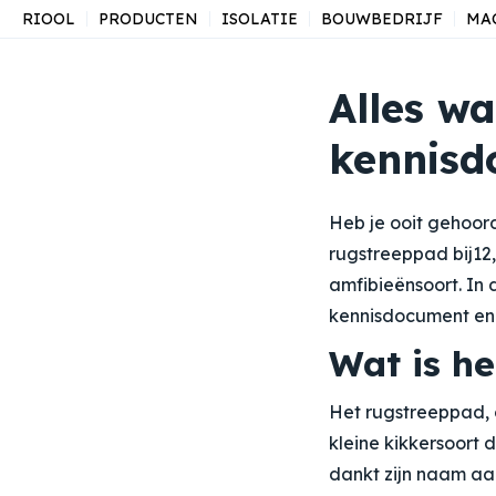
RIOOL
PRODUCTEN
ISOLATIE
BOUWBEDRIJF
MA
Alles wa
kennisd
Heb je ooit gehoor
rugstreeppad bij12
amfibieënsoort. In 
kennisdocument en 
Wat is h
Het rugstreeppad,
kleine kikkersoort
dankt zijn naam aan