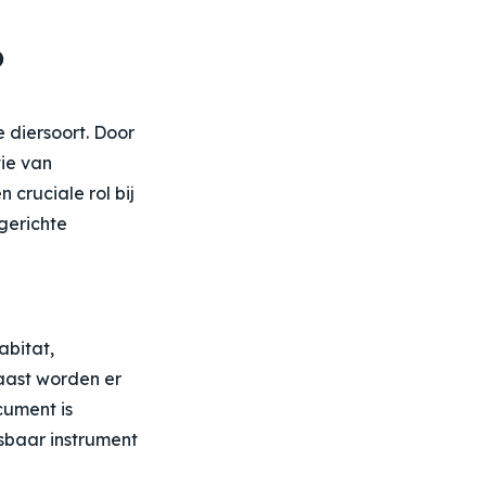
o
 diersoort. Door
tie van
cruciale rol bij
gerichte
abitat,
aast worden er
cument is
sbaar instrument