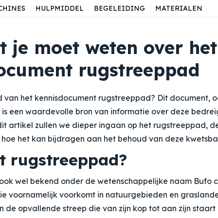
CHINES
HULPMIDDEL
BEGELEIDING
MATERIALEN
t je moet weten over het
ocument rugstreeppad
d van het kennisdocument rugstreeppad? Dit document, o
, is een waardevolle bron van informatie over deze bedre
dit artikel zullen we dieper ingaan op het rugstreeppad, d
hoe het kan bijdragen aan het behoud van deze kwetsbar
et rugstreeppad?
 ook wel bekend onder de wetenschappelijke naam
Bufo 
 die voornamelijk voorkomt in natuurgebieden en grasland
 de opvallende streep die van zijn kop tot aan zijn staart 