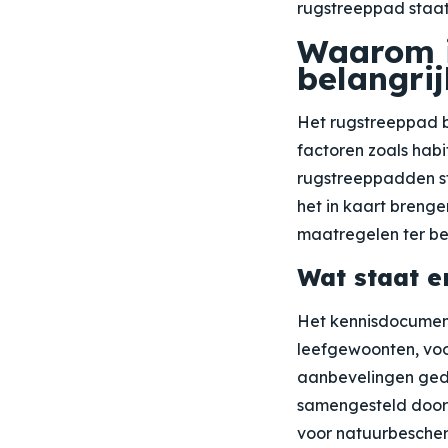
rugstreeppad staat 
Waarom i
belangrij
Het rugstreeppad bi
factoren zoals habi
rugstreeppadden ste
het in kaart breng
maatregelen ter be
Wat staat e
Het kennisdocument
leefgewoonten, voo
aanbevelingen geda
samengesteld door 
voor natuurbescher