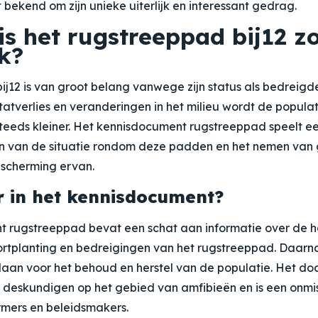
bekend om zijn unieke uiterlijk en interessant gedrag.
s het rugstreeppad bij12 z
k?
j12 is van groot belang vanwege zijn status als bedreigde
tatverlies en veranderingen in het milieu wordt de popula
eds kleiner. Het kennisdocument rugstreeppad speelt een 
en van de situatie rondom deze padden en het nemen van 
scherming ervan.
r in het kennisdocument?
 rugstreeppad bevat een schat aan informatie over de h
rtplanting en bedreigingen van het rugstreeppad. Daarn
an voor het behoud en herstel van de populatie. Het do
deskundigen op het gebied van amfibieën en is een onmi
mers en beleidsmakers.