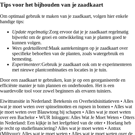
Tips voor het bijhouden van je zaadkaart
Om optimaal gebruik te maken van je zaadkaart, volgen hier enkele
handige tips:
Update regelmatig:
Zorg ervoor dat je je zaadkaart regelmatig
bijwerkt om de groei en ontwikkeling van je planten goed te
kunnen volgen.
Wees gedetailleerd:
Maak aantekeningen op je zaadkaart over
specifieke behoeften van de planten, zoals watergebruik en
bemesting.
Experimenteer:
Gebruik je zaadkaart ook om te experimenteren
met nieuwe plantcombinaties en locaties in je tuin.
Door een zaadkaart te gebruiken, kun je op een georganiseerde en
efficiënte manier je tuin plannen en onderhouden. Het is een
waardevolle tool voor zowel beginners als ervaren tuiniers.
Eiwittransitie in Nederland: Betekenis en Overheidsinitiatieven
•
Alles
wat je moet weten over spinselmotten en rupsen in bomen
•
Alles wat
je moet weten over Blauwtong bij schapen
•
Alles wat je moet weten
over een Bachelor
•
WUR Inloggen: Alles Wat Je Moet Weten
•
Otters
in Nederland: Een kijkje in het leefgebied van de otter
•
Hoelang heb
je recht op studiefinanciering? Alles wat je moet weten
•
Antrax
(Miltvuur): Alles wat je moet weten
•
Alles wat je moet weten over de