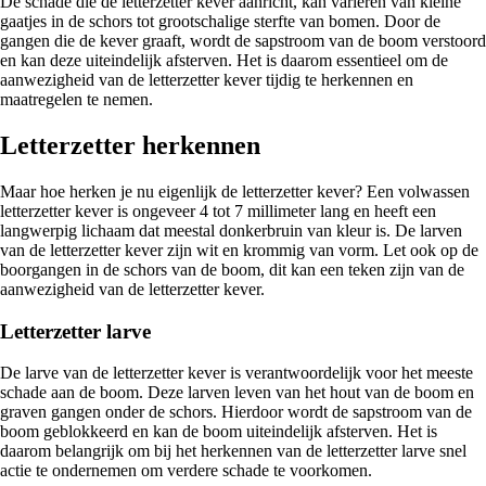
De schade die de letterzetter kever aanricht, kan variëren van kleine
gaatjes in de schors tot grootschalige sterfte van bomen. Door de
gangen die de kever graaft, wordt de sapstroom van de boom verstoord
en kan deze uiteindelijk afsterven. Het is daarom essentieel om de
aanwezigheid van de letterzetter kever tijdig te herkennen en
maatregelen te nemen.
Letterzetter herkennen
Maar hoe herken je nu eigenlijk de letterzetter kever? Een volwassen
letterzetter kever is ongeveer 4 tot 7 millimeter lang en heeft een
langwerpig lichaam dat meestal donkerbruin van kleur is. De larven
van de letterzetter kever zijn wit en krommig van vorm. Let ook op de
boorgangen in de schors van de boom, dit kan een teken zijn van de
aanwezigheid van de letterzetter kever.
Letterzetter larve
De larve van de letterzetter kever is verantwoordelijk voor het meeste
schade aan de boom. Deze larven leven van het hout van de boom en
graven gangen onder de schors. Hierdoor wordt de sapstroom van de
boom geblokkeerd en kan de boom uiteindelijk afsterven. Het is
daarom belangrijk om bij het herkennen van de letterzetter larve snel
actie te ondernemen om verdere schade te voorkomen.