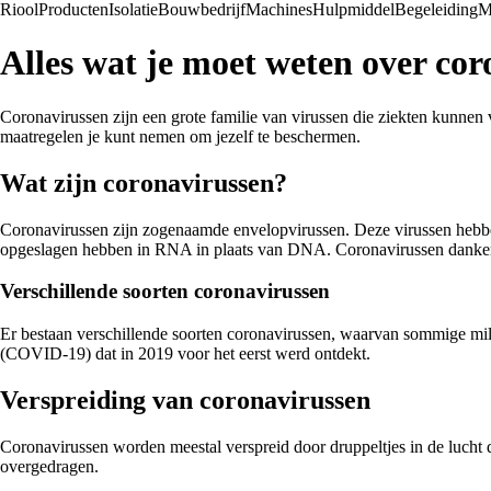
Riool
Producten
Isolatie
Bouwbedrijf
Machines
Hulpmiddel
Begeleiding
M
Alles wat je moet weten over co
Coronavirussen zijn een grote familie van virussen die ziekten kunnen 
maatregelen je kunt nemen om jezelf te beschermen.
Wat zijn coronavirussen?
Coronavirussen zijn zogenaamde envelopvirussen. Deze virussen hebbe
opgeslagen hebben in RNA in plaats van DNA. Coronavirussen danken 
Verschillende soorten coronavirussen
Er bestaan verschillende soorten coronavirussen, waarvan sommige mil
(COVID-19) dat in 2019 voor het eerst werd ontdekt.
Verspreiding van coronavirussen
Coronavirussen worden meestal verspreid door druppeltjes in de lucht
overgedragen.