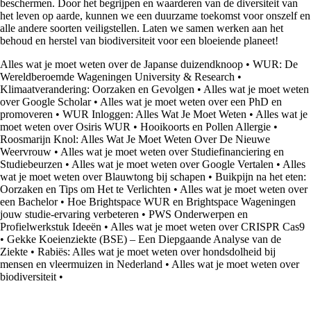
beschermen. Door het begrijpen en waarderen van de diversiteit van
het leven op aarde, kunnen we een duurzame toekomst voor onszelf en
alle andere soorten veiligstellen. Laten we samen werken aan het
behoud en herstel van biodiversiteit voor een bloeiende planeet!
Alles wat je moet weten over de Japanse duizendknoop
•
WUR: De
Wereldberoemde Wageningen University & Research
•
Klimaatverandering: Oorzaken en Gevolgen
•
Alles wat je moet weten
over Google Scholar
•
Alles wat je moet weten over een PhD en
promoveren
•
WUR Inloggen: Alles Wat Je Moet Weten
•
Alles wat je
moet weten over Osiris WUR
•
Hooikoorts en Pollen Allergie
•
Roosmarijn Knol: Alles Wat Je Moet Weten Over De Nieuwe
Weervrouw
•
Alles wat je moet weten over Studiefinanciering en
Studiebeurzen
•
Alles wat je moet weten over Google Vertalen
•
Alles
wat je moet weten over Blauwtong bij schapen
•
Buikpijn na het eten:
Oorzaken en Tips om Het te Verlichten
•
Alles wat je moet weten over
een Bachelor
•
Hoe Brightspace WUR en Brightspace Wageningen
jouw studie-ervaring verbeteren
•
PWS Onderwerpen en
Profielwerkstuk Ideeën
•
Alles wat je moet weten over CRISPR Cas9
•
Gekke Koeienziekte (BSE) – Een Diepgaande Analyse van de
Ziekte
•
Rabiës: Alles wat je moet weten over hondsdolheid bij
mensen en vleermuizen in Nederland
•
Alles wat je moet weten over
biodiversiteit
•