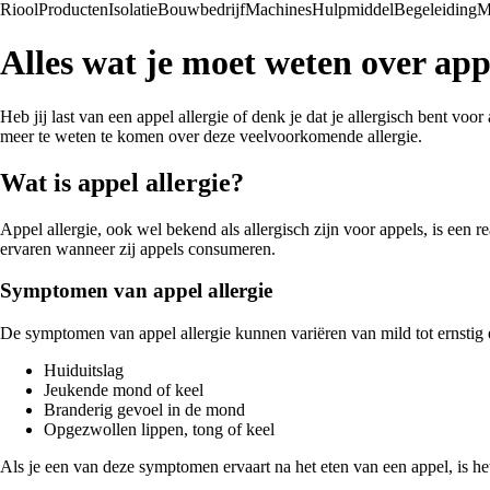
Riool
Producten
Isolatie
Bouwbedrijf
Machines
Hulpmiddel
Begeleiding
M
Alles wat je moet weten over appe
Heb jij last van een appel allergie of denk je dat je allergisch bent v
meer te weten te komen over deze veelvoorkomende allergie.
Wat is appel allergie?
Appel allergie, ook wel bekend als allergisch zijn voor appels, is ee
ervaren wanneer zij appels consumeren.
Symptomen van appel allergie
De symptomen van appel allergie kunnen variëren van mild tot ernstig
Huiduitslag
Jeukende mond of keel
Branderig gevoel in de mond
Opgezwollen lippen, tong of keel
Als je een van deze symptomen ervaart na het eten van een appel, is het