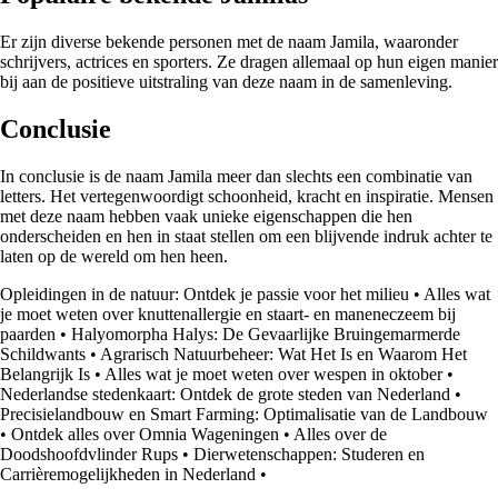
Er zijn diverse bekende personen met de naam Jamila, waaronder
schrijvers, actrices en sporters. Ze dragen allemaal op hun eigen manier
bij aan de positieve uitstraling van deze naam in de samenleving.
Conclusie
In conclusie is de naam Jamila meer dan slechts een combinatie van
letters. Het vertegenwoordigt schoonheid, kracht en inspiratie. Mensen
met deze naam hebben vaak unieke eigenschappen die hen
onderscheiden en hen in staat stellen om een blijvende indruk achter te
laten op de wereld om hen heen.
Opleidingen in de natuur: Ontdek je passie voor het milieu
•
Alles wat
je moet weten over knuttenallergie en staart- en maneneczeem bij
paarden
•
Halyomorpha Halys: De Gevaarlijke Bruingemarmerde
Schildwants
•
Agrarisch Natuurbeheer: Wat Het Is en Waarom Het
Belangrijk Is
•
Alles wat je moet weten over wespen in oktober
•
Nederlandse stedenkaart: Ontdek de grote steden van Nederland
•
Precisielandbouw en Smart Farming: Optimalisatie van de Landbouw
•
Ontdek alles over Omnia Wageningen
•
Alles over de
Doodshoofdvlinder Rups
•
Dierwetenschappen: Studeren en
Carrièremogelijkheden in Nederland
•